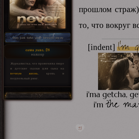
прошлом страж) 
то, что вокруг в
may just take your breath away
I'm 
[indent]
саша хикс, 28
вампир
Журналистка, что променяла пюре
и детские сказки для сына на
вечную жизнь
, кровь и
подпольный ринг.
i'ma getcha, ge
the ma
i'm
+1