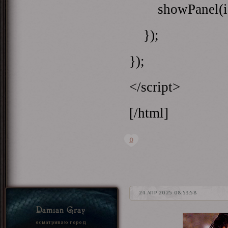
showPanel(id
});
});
</script>
[/html]
0
24 АПР 2025 08:53:58
Damian Gray
осматриваю город