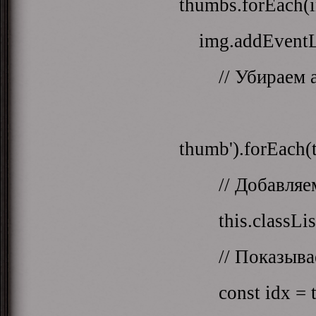
thumbs.forEach(
img.addEventList
// Убираем act
document.q
thumb').forEach(t
// Добавляем
this.classList.a
// Показываем
const idx = thi