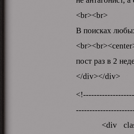
<br><br>
В поисках любых
<br><br><cente
пост раз в 2 нед
</div></div>
<!-------------------
-------------------
<div class="a