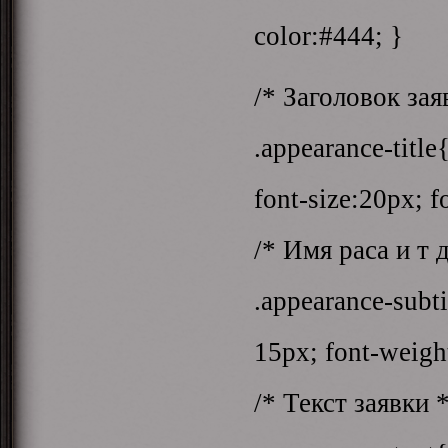
color:#444; }
/* Заголовок зая
.appearance-title
font-size:20px; 
/* Имя раса и т д
.appearance-sub
15px; font-weigh
/* Текст заявки *