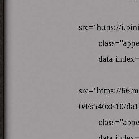
<
src="https://i.p
class="appear
data-index=
<
src="https://66
08/s540x810/da1
class="appear
data-index=