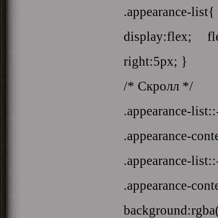
.appearance-list{
display:flex; f
right:5px; }
/* Скролл */
.appearance-list::
.appearance-conte
.appearance-list:
.appearance-cont
background:rgba(0