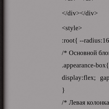
</div></div>
<style>
:root{ --radius:1
/* Основной бло
.appearance-bo
display:flex; gap
}
/* Левая колонка