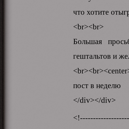
что хотите отыгр
<br><br>
Большая прось
гештальтов и же
<br><br><cente
пост в неделю
</div></div>
<!-------------------