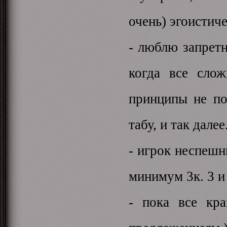
очень) эгоистиче
- люблю запретн
когда все слож
принципы не по
табу, и так далее
- игрок неспешны
минимум 3к. 3 и
- пока все кр