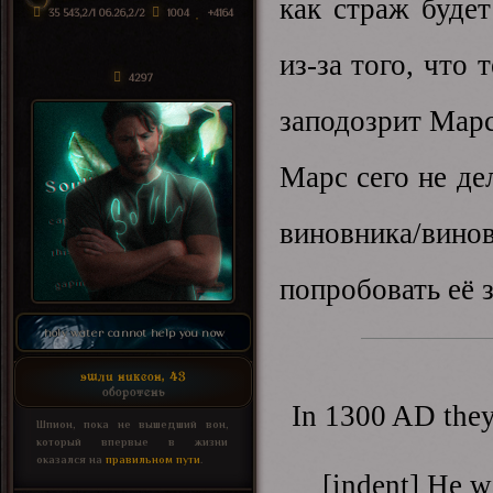
как страж будет
35 543,2/1 06.26,2/2
1004
+4164
из-за того, что
4297
заподозрит Мар
Марс сего не де
виновника/ви
попробовать её 
holy water cannot help you now
эшли никсон, 43
оборотень
In 1300 AD they
Шпион, пока не вышедший вон,
который впервые в жизни
оказался на
правильном пути
.
[indent] He w