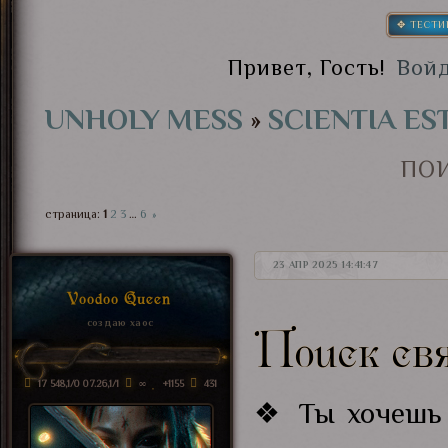
✥ ТЕСТИ
Привет, Гость!
Вой
UNHOLY MESS
»
SCIENTIA ES
ПО
страница:
1
2
3
…
6
»
23 АПР 2025 14:41:47
Voodoo Queen
Поиск св
создаю хаос
17 548,1/0 07.26,1/1
∞
+1155
431
❖ Ты хочешь 