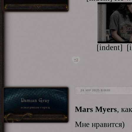
[indent] [
+2
24 АПР 2025 11:01:01
Damian Gray
Mars Myers
, ка
осматриваю город
Мне нравится)