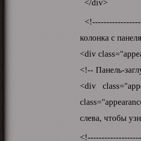
</div>
<!------------------
колонка с панеля
<div class="appe
<!-- Панель-заг
<div class="app
class="appeara
слева, чтобы уз
<!-------------------