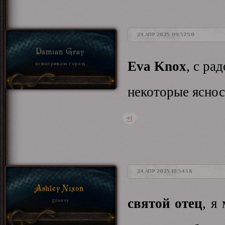
24 АПР 2025 09:57:50
Damian Gray
Eva Knox
, с ра
осматриваю город
некоторые яснос
+1
24 АПР 2025 10:54:38
Ashley Nixon
святой отец
, я
groovy