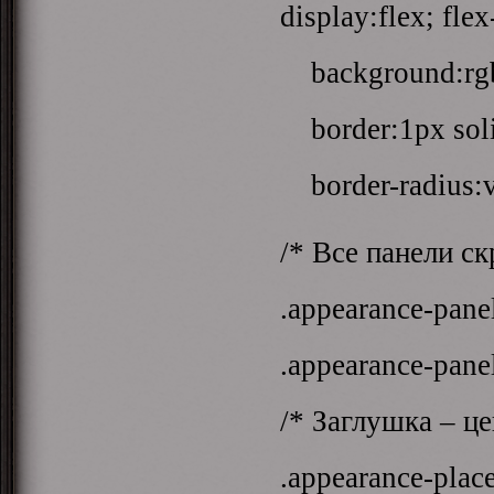
display:flex; fle
background:rgba
border:1px solid
border-radius:va
/* Все панели ск
.appearance-pane
.appearance-panel
/* Заглушка – ц
.appearance-plac