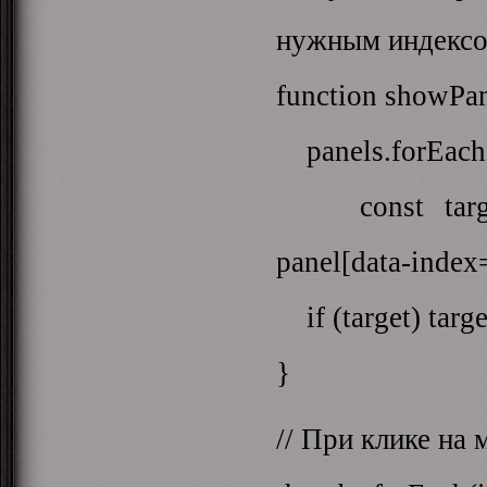
нужным индекс
function showPan
panels.forEach(p
const target =
panel[data-index
if (target) target
}
// При клике на