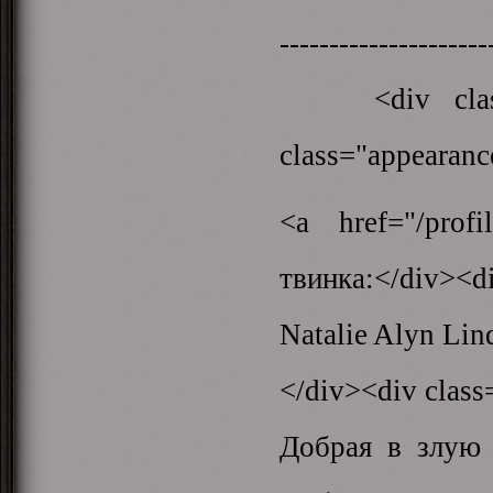
-------------------
<div class="a
class="appearance
<a href="/prof
твинка:</div><di
Natalie Alyn Lin
</div><div class
Добрая в злую 