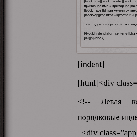
[block=info][block=header][block=pn
примерное имя ❖ примерная раса
[block=face][b] имя желаемой внешн
[block=gif][img]https://upforme.ru/u
Текст идеи на персонажа, что ищ
[/block][indent][align=center]❖ [b
[/align][/block]
[indent]
[html]<div class
<!-- Левая к
порядковые инде
<div class="appe