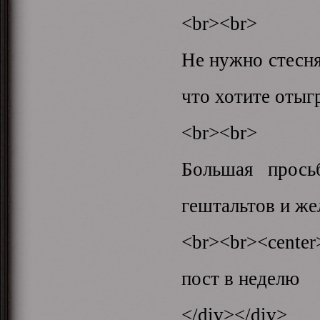
<br><br>
Не нужно стесня
что хотите отыгр
<br><br>
Большая прось
гештальтов и же
<br><br><cente
пост в неделю
</div></div>