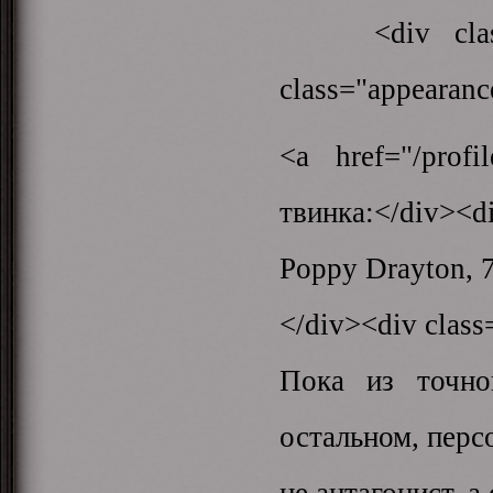
<div class="a
class="appearance
<a href="/prof
твинка:</div><di
Poppy Drayton, 
</div><div class
Пока из точно
остальном, перс
не антагонист, а