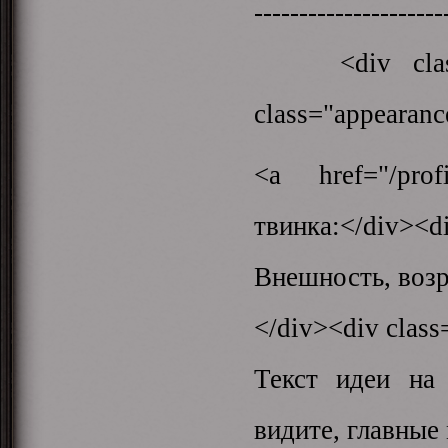
-------------------
<div class="a
class="appearance
<a href="/prof
твинка:</div><di
Внешность, возр
</div><div class
Текст идеи на
видите, главные