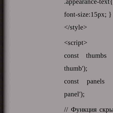
.appearance-tex
font-size:15px; }
</style>
<script>
const thumbs = 
thumb');
const panels = 
panel');
// Функция скры