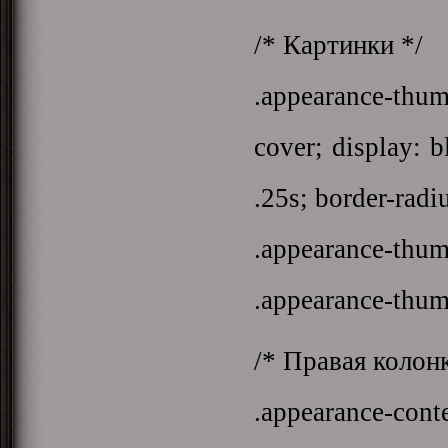
/* Картинки */
.appearance-thum
cover; display: b
.25s; border-radi
.appearance-thum
.appearance-thum
/* Правая колонк
.appearance-cont