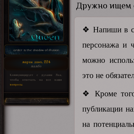
Дружно ищем 
❖ Напиши в с
персонажа и 
order is the shadow of illusion
можно исполь
мария лаво, 224
мамбо
это не обязате
Коммуницирует с духами Лоа,
чтобы отвечать на все ваши
вопросы
.
❖ Кроме того
публикации н
на потенциаль