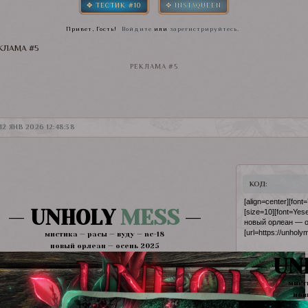
✥ ТЕСТИК #10
✥ INSTAQUEEN
Привет, Гость!
Войдите
или
зарегистрируйтесь
.
КЛАМА #5
РЕКЛАМА #5
12 ЯНВ 2026 12:48:38
КОД:
[align=center][fon
—
UNHOLY
MESS
—
[size=10][font=Ye
новый орлеан — осе
[url=https://unholym
мистика — расы — вуду — nc-18
новый орлеан — осень 2025
—
UN
мист
нов