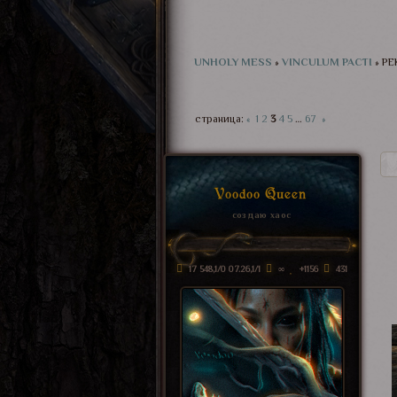
UNHOLY MESS
»
VINCULUM PACTI
»
РЕ
страница:
«
1
2
3
4
5
…
67
»
Voodoo Queen
создаю хаос
17 548,1/0 07.26,1/1
∞
+1156
431