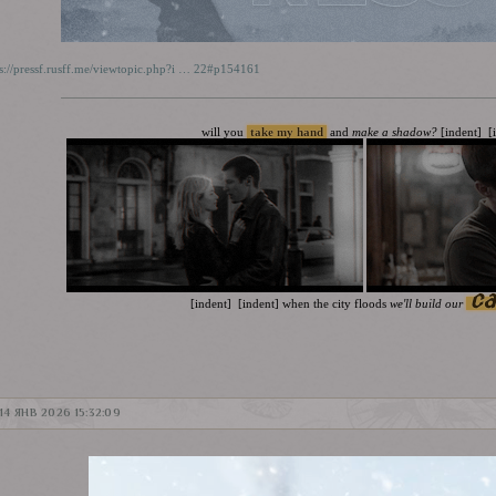
ps://pressf.rusff.me/viewtopic.php?i … 22#p154161
will you
take my hand
and
make a shadow?
[indent] [
ca
[indent] [indent]
when the city floods
we'll build our
14 ЯНВ 2026 15:32:09