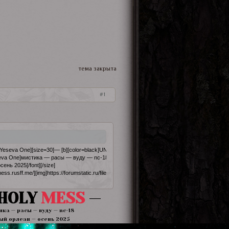
тема закрыта
1
t=Yeseva One][size=30]— [b][color=black]UNHOLY [/color][color=#dd2d43]MESS[/color][/b] —[/si
seva One]мистика — расы — вуду — nc-18

нь 2025[/font][/size]

ess.rusff.me/][img]https://forumstatic.ru/files/001c/3b/02/12356.jpg[/img][/url][/align]
HOLY
MESS
—
ика — расы — вуду — nc-18
ый орлеан — осень 2025