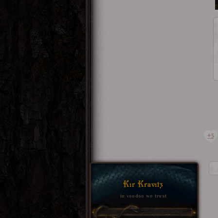
+3
Kir Kravitz
in voodoo we trust