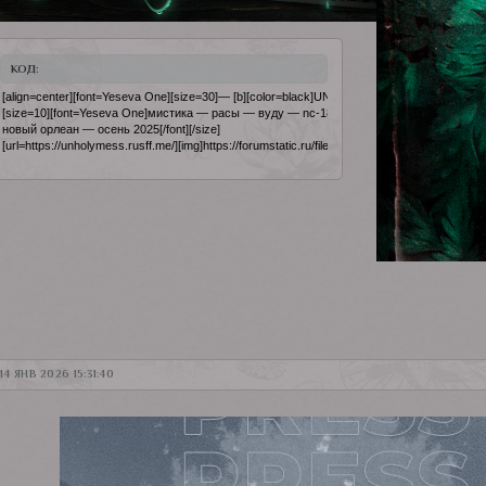
КОД:
[align=center][font=Yeseva One][size=30]— [b][color=black]UNHOLY [/color][color=#506c5d]ME
[size=10][font=Yeseva One]мистика — расы — вуду — nc-18

новый орлеан — осень 2025[/font][/size]

[url=https://unholymess.rusff.me/][img]https://forumstatic.ru/files/0012/96/45/36643.png[/img][/u
14 ЯНВ 2026 15:31:40