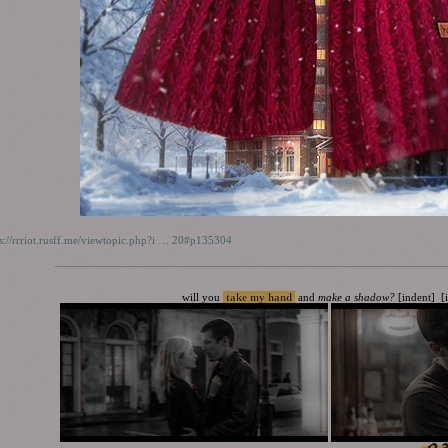
s://rrriot.rusff.me/viewtopic.php?i … 20#p135304
will you
take my hand
and
make a shadow?
[indent] [
ca