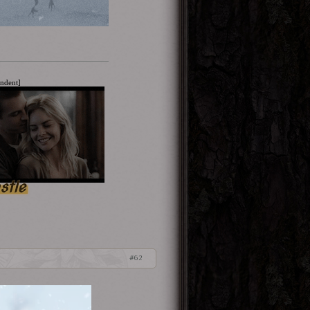
indent]
stle
62