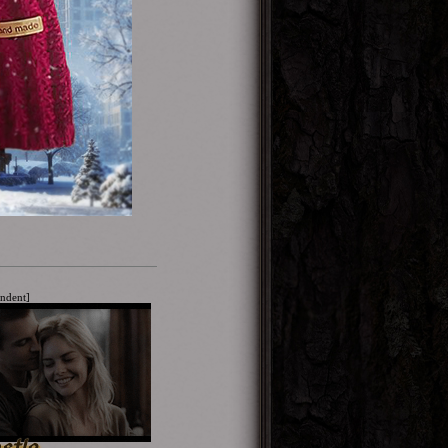
indent]
stle