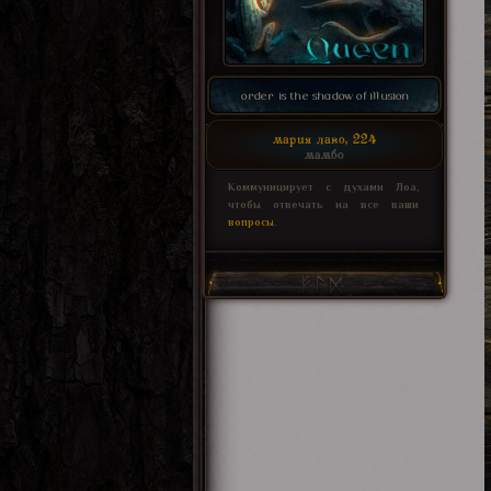
order is the shadow of illusion
мария лаво, 224
мамбо
Коммуницирует с духами Лоа,
чтобы отвечать на все ваши
вопросы
.