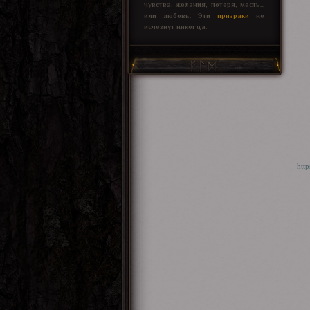
чувства, желания, потеря, месть...
или любовь. Эти
призраки
не
исчезнут никогда.
http