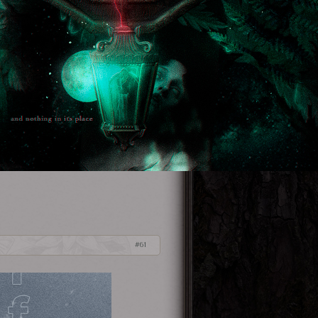
SS[/color][/b] —[/size][/font]

rl][/align]
61