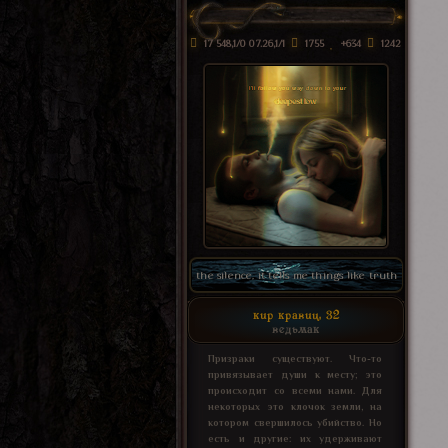
17 548,1/0 07.26,1/1
1755
+634
1242
the silence, it tells me things like truth
кир кравиц, 32
ведьмак
Призраки существуют. Что-то
привязывает души к месту; это
происходит со всеми нами. Для
некоторых это клочок земли, на
котором свершилось убийство. Но
есть и другие: их удерживают