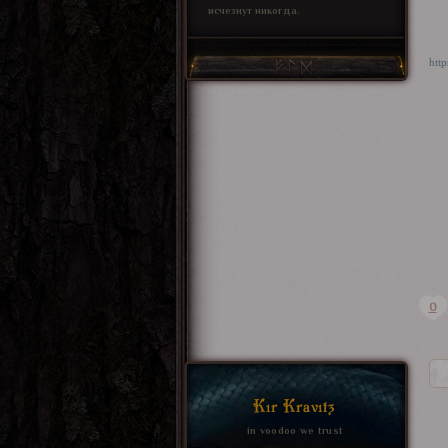
исчезнут никогда.
htt
0
Kir Kravitz
in voodoo we trust