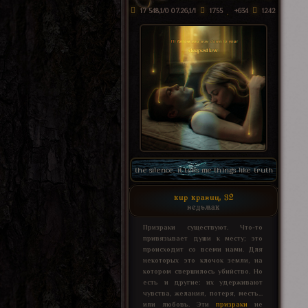
17 548,1/0 07.26,1/1
1755
+634
1242
the silence, it tells me things like truth
кир кравиц, 32
ведьмак
Призраки существуют. Что-то
привязывает души к месту; это
происходит со всеми нами. Для
некоторых это клочок земли, на
котором свершилось убийство. Но
есть и другие: их удерживают
чувства, желания, потеря, месть...
или любовь. Эти
призраки
не