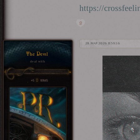
https://crossfee
0
28 МАР 2026 11:59:36
The Devil
deal with
+5
10845