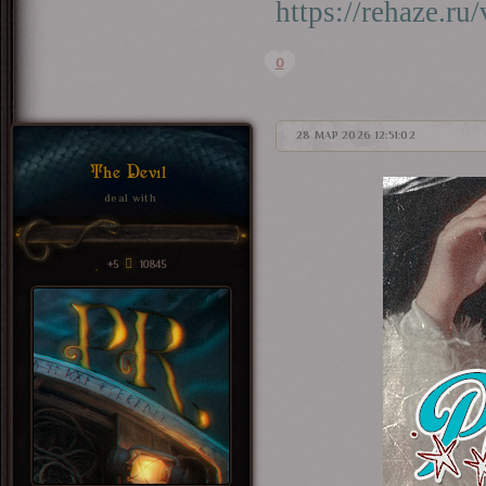
https://rehaze.r
0
28 МАР 2026 12:51:02
The Devil
deal with
+5
10845