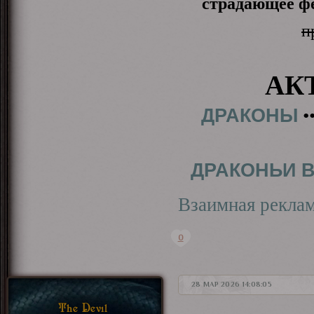
страдающее фе
п
АК
ДРАКОНЫ
•
ДРАКОНЬИ 
Взаимная рекла
0
28 МАР 2026 14:08:05
The Devil