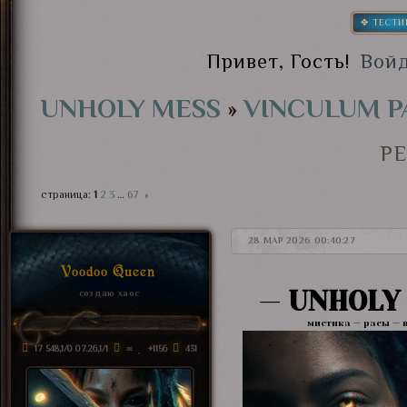
✥ ТЕСТИ
Привет, Гость!
Вой
UNHOLY MESS
»
VINCULUM P
Р
страница:
1
2
3
…
67
»
28 МАР 2026 00:40:27
Voodoo Queen
—
UNHOLY
создаю хаос
мистика — расы — в
17 548,1/0 07.26,1/1
∞
+1156
431