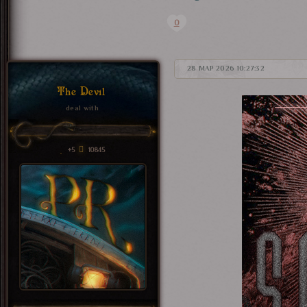
0
28 МАР 2026 10:27:32
The Devil
deal with
+5
10845