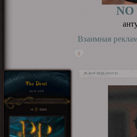
NO
ант
Взаимная рекла
0
28 МАР 2026 14:07:43
The Devil
deal with
+5
10845