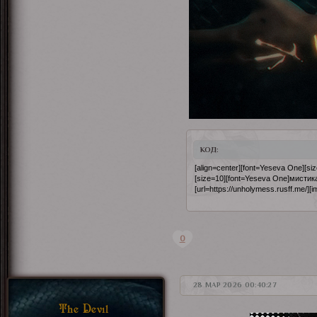
КОД:
[align=center][font=Yeseva One][siz
[size=10][font=Yeseva One]мистика
[url=https://unholymess.rusff.me/][im
0
28 МАР 2026 00:40:27
The Devil