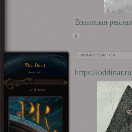
Взаимная рекла
0
28 МАР 2026 04:57:59
The Devil
https://oddinar.
deal with
+5
10845