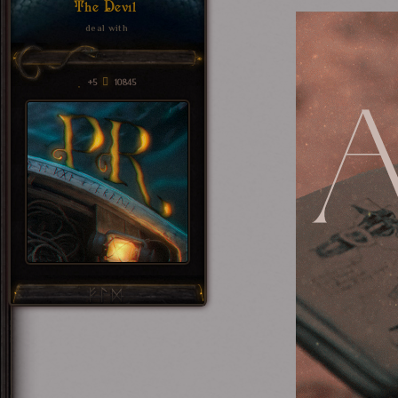
The Devil
deal with
+5
10845