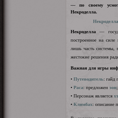
— по своему усмот
Некроделла.
Некроделл
Некроделла
— госуда
построенное на силе
лишь часть системы, 
жестокие решения рад
Важная для игры ин
•
Путеводитель
: гайд
•
Раса
: предложен
эон
;
• Персонаж является
х
•
Климбах
: описание 