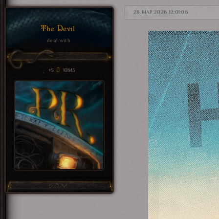
28 МАР 2026 12:01:06
The Devil
deal with
+5
10845