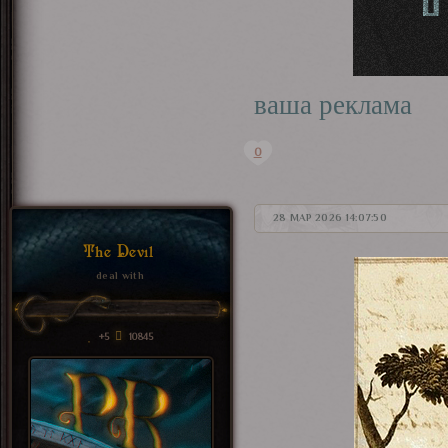
ваша реклама
0
28 МАР 2026 14:07:50
The Devil
deal with
+5
10845