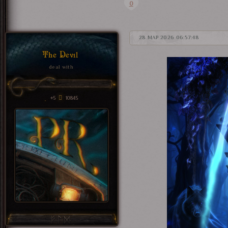
0
28 МАР 2026 06:57:48
The Devil
deal with
+5
10845