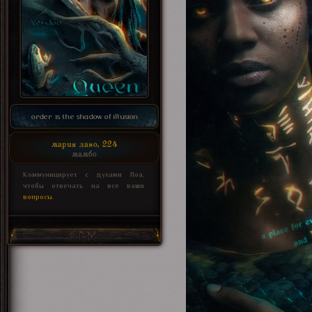
order is the shadow of illusion
мария лаво, 224
мамбо
Коммуницирует с духами Лоа,
чтобы отвечать на все ваши
вопросы
.