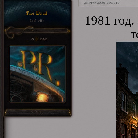
28 МАР 2026 09:22:19
The Devil
1981 год.
deal with
т
+5
10845