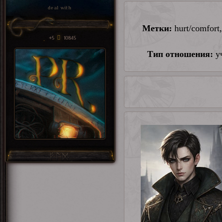
deal with
Метки:
hurt/comfort
+5
10845
Тип отношения:
уч