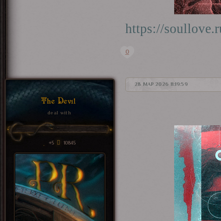
https://soullov
0
28 МАР 2026 11:19:59
The Devil
deal with
+5
10845