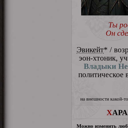
Ты ро
Он сде
Эвикейт
* / воз
эон-хтоник, у
Владыки Не
политическое в
на внешности какой-то
Х
АР
Можно изменить лю