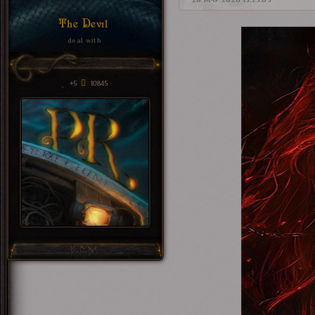
28 МАР 2026 13:25:03
The Devil
deal with
+5
10845