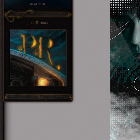
deal with
+5
10845