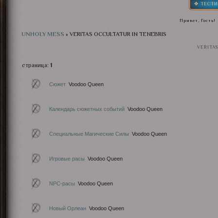
✥ ТЕСТИ
Привет, Гость!
UNHOLY MESS
»
VERITAS OCCULTATUR IN TENEBRIS
VERITAS
страница:
1
Сюжет
Voodoo Queen
Календарь сюжетных событий
Voodoo Queen
Специальные Магические Силы
Voodoo Queen
Игровые расы
Voodoo Queen
NPC-расы
Voodoo Queen
Новый Орлеан
Voodoo Queen