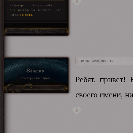
0
её фигура от bottega veneta
она всегда на брендах даже
когда
раздета
.
10 АВГ 2025 01:59:49
Вампир
Ребят, привет!
осматриваю город
своего имени, ни
0