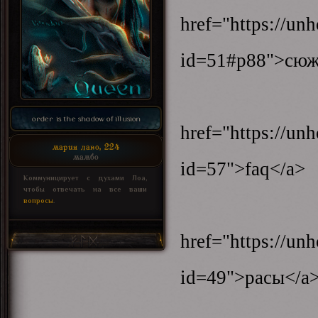
href="https://un
id=51#p88">сюж
<a cl
order is the shadow of illusion
href="https://un
мария лаво, 224
мамбо
id=57">faq</a>
Коммуницирует с духами Лоа,
чтобы отвечать на все ваши
<a cl
вопросы
.
href="https://un
id=49">расы</a
<a cl