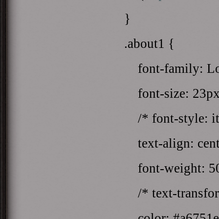
}
.about1 {
font-family: Lo
font-size: 23px
/* font-style: it
text-align: cent
font-weight: 5
/* text-transfor
color: #a6751e