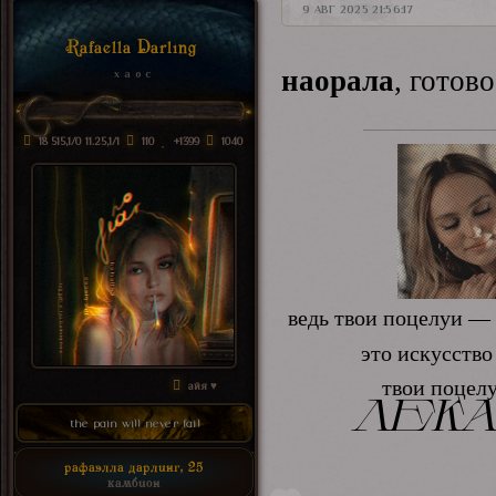
9 АВГ 2025 21:56:17
Rafaella Darling
наорала
, готов
х а о с
18 515,1/0 11.25,1/1
110
+1399
1040
ведь твои поцелуи —
это искусство
твои поцелу
айя ♥
лека
the pain will never fail
рафаэлла дарлинг, 25
камбион