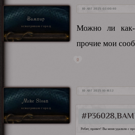
10 АВГ 2025 02:00:40
Вампир
Можно ли как-
осматриваю город
прочие мои соо
0
10 АВГ 2025 10:41:32
Mike Sloan
осматриваю город
#P36028,ВАМ
Ребят, привет! Вы меня удалили с пр