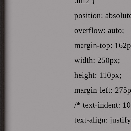
.inf2 {
position: absolut
overflow: auto;
margin-top: 162p
width: 250px;
height: 110px;
margin-left: 275p
/* text-indent: 1
text-align: justify