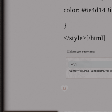
color: #6e4d14 !
}
</style>[/html]
Шаблон для участника:
КОД:
<a href="ссылка на профиль">вне
+2