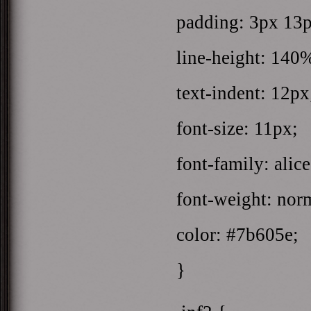
padding: 3px 13
line-height: 140
text-indent: 12px
font-size: 11px;
font-family: alice
font-weight: nor
color: #7b605e;
}