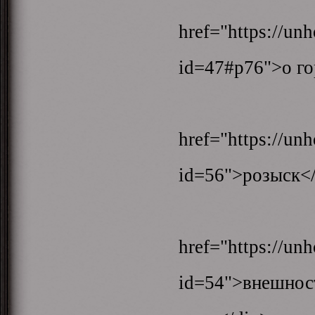
href="https://un
id=47#p76">о го
<a cl
href="https://un
id=56">розыск<
<a cl
href="https://un
id=54">внешнос