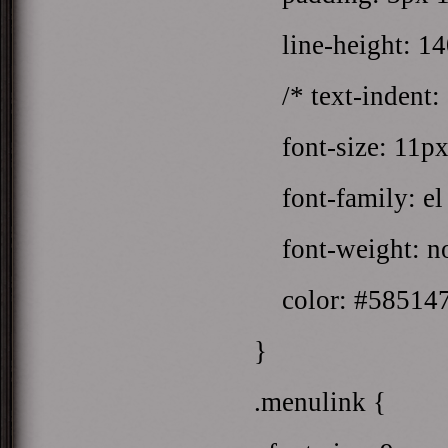
line-height: 1
/* text-indent: 
font-size: 11px
font-family: el 
font-weight: no
color: #585147
}
.menulink {