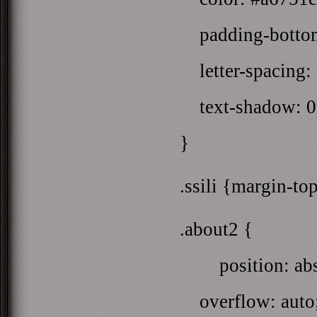
padding-bottom
letter-spacing:
text-shadow: 0
}
.ssili {margin-to
.about2 {
position: abso
overflow: auto