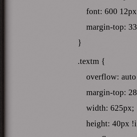
font: 600 12px 
margin-top: 33
}
.textm { pos
overflow: auto 
margin-top: 28
width: 625px;
height: 40px !im