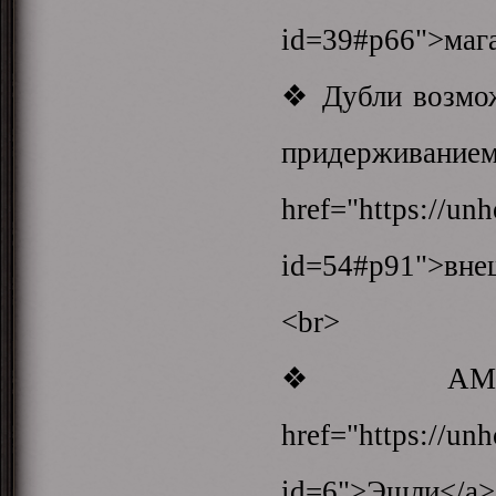
id=39#p66">мага
❖ Дубли возмож
придержива
href="https://un
id=54#p91">вне
<br>
❖ АМС 
href="https://unh
id=6"