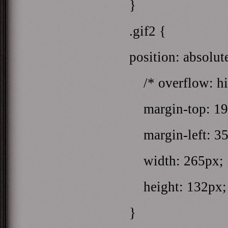
}
.gif2 {
position: absolut
/* overflow: hi
margin-top: 19
margin-left: 35
width: 265px;
height: 132px;
}