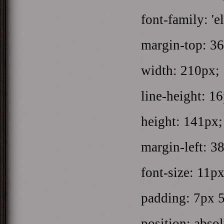
font-family: 'el 
margin-top: 36
width: 210px;
line-height: 16
height: 141px;
margin-left: 38
font-size: 11px
padding: 7px 5
position: absol