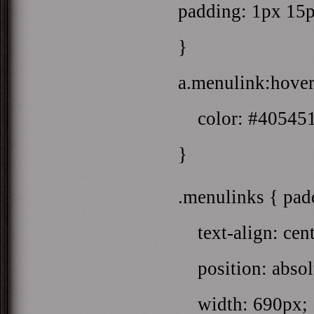
padding: 1px 15p
}
a.menulink:hover
color: #405451!
}
.menulinks { pad
text-align: cent
position: absol
width: 690px;