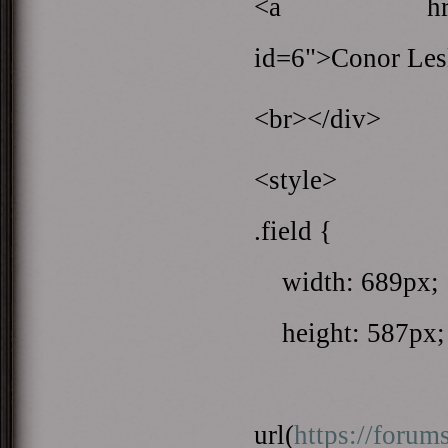
<a href="http
id=6">Conor Les
<br></div>
<style>
.field {
width: 689px;
height: 587px;
bac
url(
https://forum