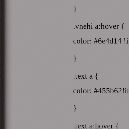
}
.vnehi a:hover {
color: #6e4d14 !
}
.text a {
color: #455b62!i
}
.text a:hover {