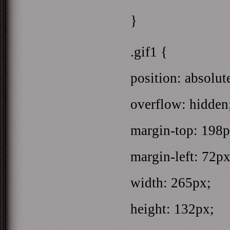
}
.gif1 {
position: absolut
overflow: hidden
margin-top: 198p
margin-left: 72px
width: 265px;
height: 132px;