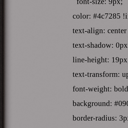
font-size: 9px;
color: #4c7285 !
text-align: center
text-shadow: 0px
line-height: 19px
text-transform: u
font-weight: bold
background: #09
border-radius: 3p