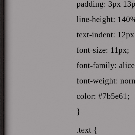
padding: 3px 13
line-height: 140
text-indent: 12px
font-size: 11px;
font-family: alice
font-weight: nor
color: #7b5e61;
}
.text {