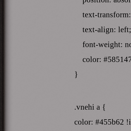
text-transform:
text-align: left
font-weight: no
color: #585147 
}
.vnehi a {
color: #455b62 !