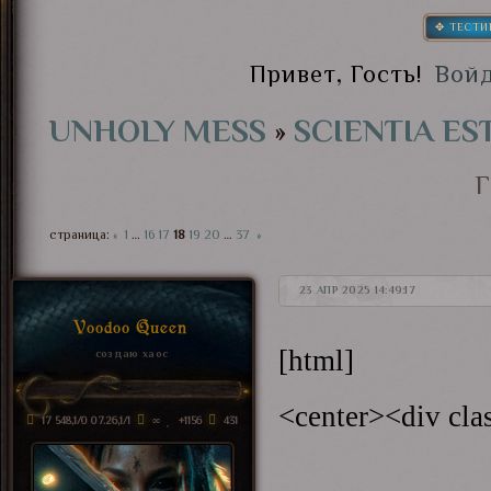
✥ ТЕСТИ
Привет, Гость!
Вой
UNHOLY MESS
»
SCIENTIA ES
страница:
«
1
…
16
17
18
19
20
…
37
»
23 АПР 2025 14:49:17
Voodoo Queen
[html]
создаю хаос
<center><div cla
17 548,1/0 07.26,1/1
∞
+1156
431
<a cl