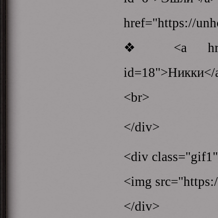
href="https://un
❖ <a href="htt
id=18">Никки</
<br>
</div>
<div class="gif1
<img src="https:/
</div>