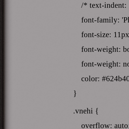
/* text-indent: 
font-family: 'Ph
font-size: 11px 
font-weight: bo
font-weight: no
color: #624b40
}
.vnehi {
overflow: auto