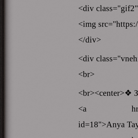
<div class="gif2
<img src="https:/
</div>
<div class="vne
<br>
<br><center>❖ 
<a href="http
id=18">Anya Tay